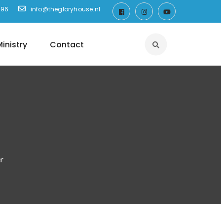
896
info@thegloryhouse.nl
inistry
Contact
r