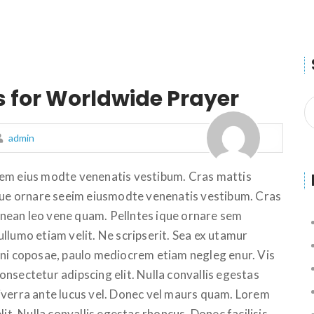
s for Worldwide Prayer
admin
sem eius modte venenatis vestibum. Cras mattis
ique ornare seeim eiusmodte venenatis vestibum. Cras
Aenean leo vene quam. Pellntes ique ornare sem
llumo etiam velit. Ne scripserit. Sea ex utamur
ini coposae, paulo mediocrem etiam negleg enur. Vis
nsectetur adipscing elit. Nulla convallis egestas
iverra ante lucus vel. Donec vel maurs quam. Lorem
it. Nulla convallis egestas rhoncus. Donec facilisis