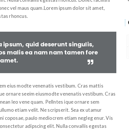
Donec vel maus quam.Lorem ipsum dolor sit amet,
estas rhoncus.
a ipsum, quid deserunt singulis,
os malis ea nam nam tamen fore
amet.
sem eius modte venenatis vestibum. Cras mattis
ique ornare seeim eiusmodte venenatis vestibum. Cras
Aenean leo vene quam. Pellntes ique ornare sem
llumo etiam velit. Ne scripserit. Sea ex utamur
ini coposae, paulo mediocrem etiam negleg enur. Vis
nsectetur adipscing elit. Nulla convallis egestas