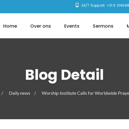
24/7 Support: +31 6 21468
Home
Over ons
Events
Sermons
M
Blog Detail
Daily news
Worship Institute Calls for Worldwide Praye