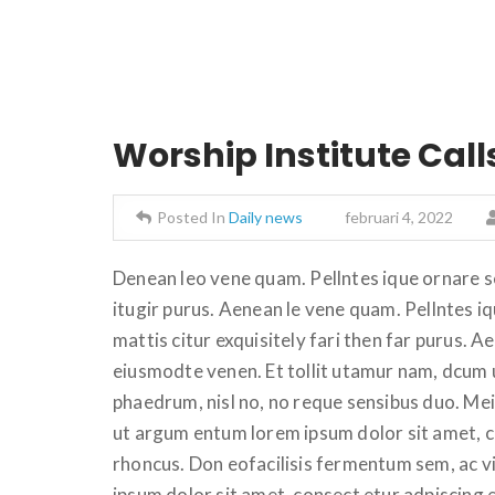
Worship Institute Call
Posted In
Daily news
februari 4, 2022
Denean leo vene quam. Pellntes ique ornare 
itugir purus. Aenean le vene quam. Pellntes 
mattis citur exquisitely fari then far purus. 
eiusmodte venen. Et tollit utamur nam, dcum u
phaedrum, nisl no, no reque sensibus duo. Me
ut argum entum lorem ipsum dolor sit amet, co
rhoncus. Don eofacilisis fermentum sem, ac v
ipsum dolor sit amet, consect etur adpiscing el