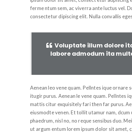
ferme ntum sem, ac viverra ante luctus vel. 
consectetur dipiscing elit. Nulla convallis eg
Voluptate illum dolore it
labore admodum ita mult
Aenean leo vene quam. Pellntes ique ornare 
itugir purus. Aenean le vene quam. Pellntes 
mattis citur exquisitely fari then far purus. 
eiusmodte venen. Et tollit utamur nam, dcum u
phaedrum, nisl no, no reque sensibus duo. Me
ut argum entum lorem ipsum dolor sit amet, co